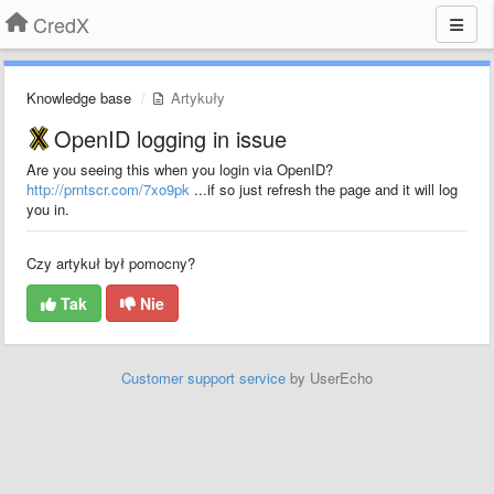
CredX
Knowledge base
Artykuły
OpenID logging in issue
Are you seeing this when you login via OpenID?
http://prntscr.com/7xo9pk
...if so just refresh the page and it will log
you in.
Czy artykuł był pomocny?
Tak
Nie
Customer support service
by UserEcho