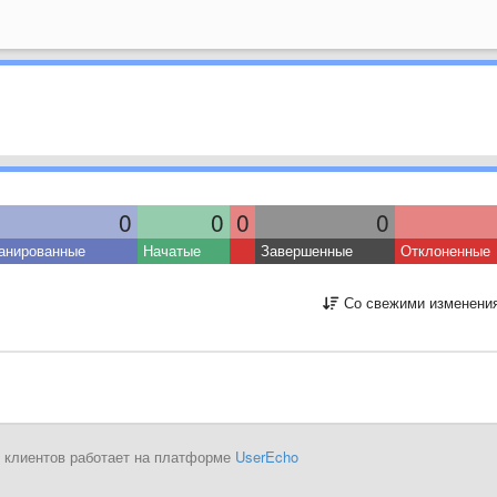
0
0
0
0
анированные
Начатые
Завершенные
Отклоненные
Со свежими изменени
 клиентов работает на платформе
UserEcho