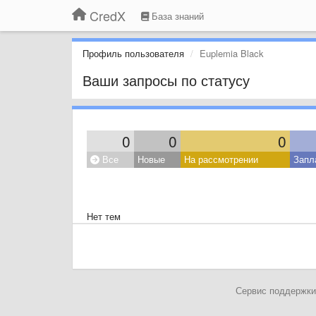
CredX
База знаний
Профиль пользователя
Euplemia Black
Ваши запросы по статусу
0
0
0
Все
Новые
На рассмотрении
Запл
Нет тем
Сервис поддержки