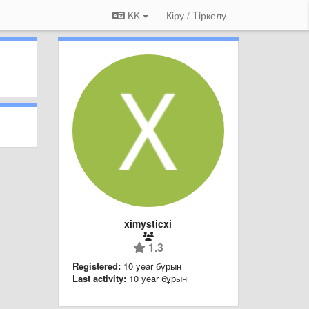
KK
Кіру / Tiркелу
ximysticxi
1.3
Registered:
10 year бұрын
Last activity:
10 year бұрын