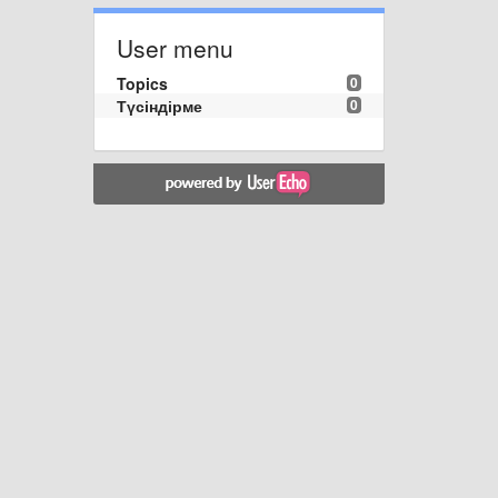
User menu
Topics
0
Түсіндірме
0