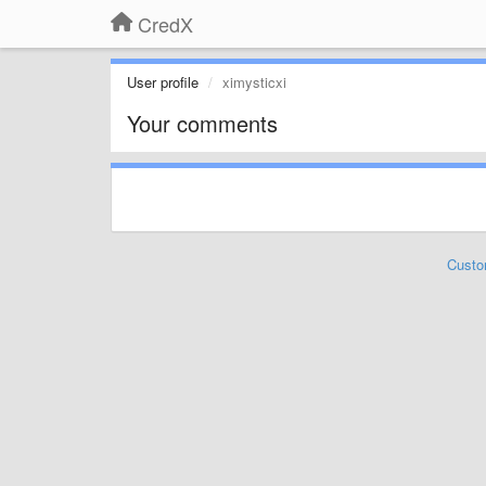
CredX
User profile
ximysticxi
Your comments
Custo