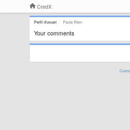
CredX
Perfil d'usuari
Paula Klein
Your comments
Custo