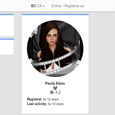
CA
Entrar / Registrar-se
Paula Klein
4,2
Registrat:
fa 12 anys
Last activity:
fa 12 anys