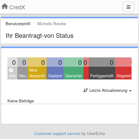
CredX
Benutzerprofil
Michelle Berube
Ihr Beantragt-von Status
0
0
0
0
0
0
0
0
Wird
Alle
Neu
überprüft
Geplant
Gestartet
Fertiggestellt
Abgelehnt
Letzte Aktualisierung
Keine Beiträge
Customer support service
by UserEcho