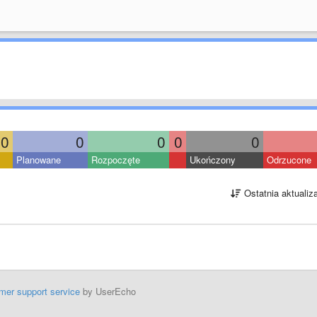
0
0
0
0
0
Planowane
Rozpoczęte
Ukończony
Odrzucone
Ostatnia aktualiz
mer support service
by UserEcho