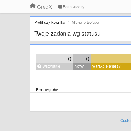
CredX
Baza wiedzy
Profil użytkownika
Michelle Berube
Twoje zadania wg statusu
0
0
Wszystkie
Nowy
w trakcie analizy
Brak wątków
Custo