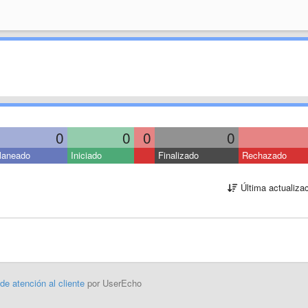
0
0
0
0
laneado
Iniciado
Finalizado
Rechazado
Última actualiza
 de atención al cliente
por UserEcho