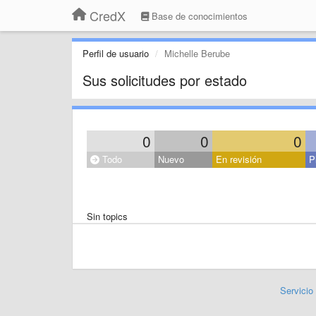
CredX
Base de conocimientos
Perfil de usuario
Michelle Berube
Sus solicitudes por estado
0
0
0
Todo
Nuevo
En revisión
P
Sin topics
Servicio