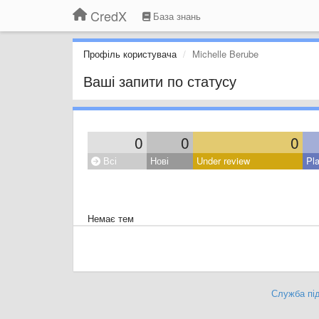
CredX
База знань
Профіль користувача
Michelle Berube
Ваші запити по статусу
0
0
0
Всі
Нові
Under review
Pl
Немає тем
Служба під