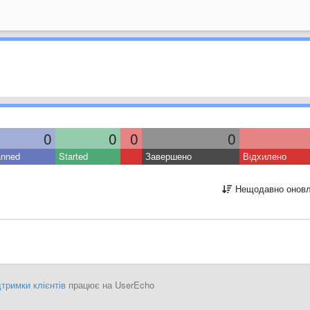
0
0
0
0
anned
Started
Завершено
Відхилено
Нещодавно оновл
тримки клієнтів
працює на UserEcho